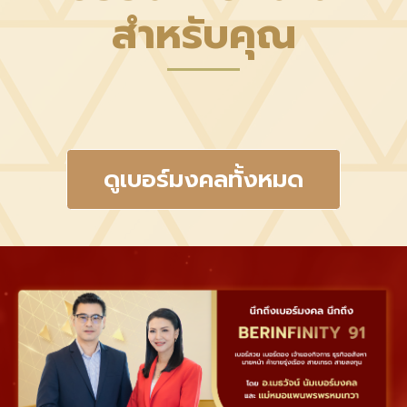
สำหรับคุณ
ดูเบอร์มงคลทั้งหมด