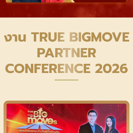
งาน TRUE BIGMOVE
PARTNER
CONFERENCE 2026