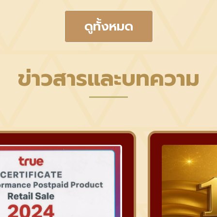
ดูทั้งหมด
ข่าวสารและบทความ