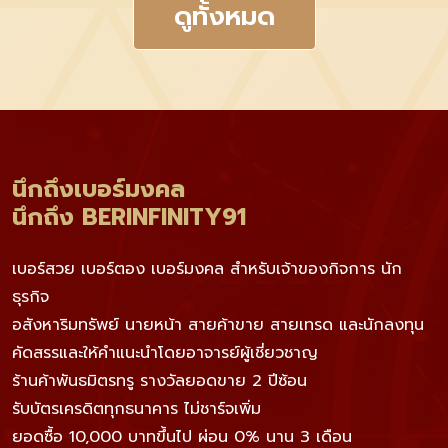
ดูทั้งหมด
นึกถึงเบอร์มงคล
นึกถึง BERINFINITY91
เบอร์สวย เบอร์ตอง เบอร์มงคล สำหรับเจ้าของกิจการ นัก
ธุรกิจ
อสังหาริมทรัพย์ นายหน้า สายค้าขาย สายเทรด และนักลงทุน
คัดสรรและให้คำแนะนำโดยอาจารย์ผู้เชี่ยวชาญ
ร้านค้าพันธมิตรทรู รางวัลยอดขาย 2 ปีซ้อน
รับบัตรเครดิตทุกธนาคาร ไม่ชาร์จเพิ่ม
ยอดซื้อ 10,000 บาทขึ้นไป ผ่อน 0% นาน 3 เดือน