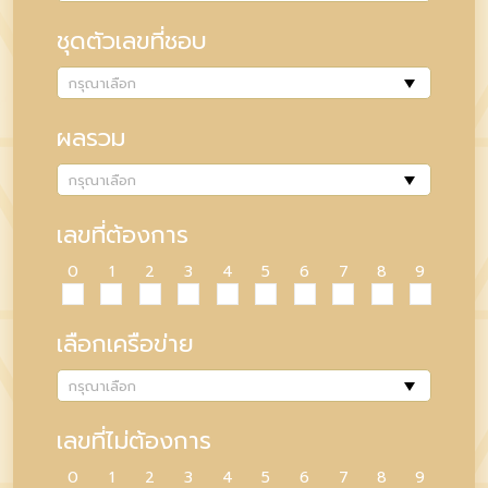
ชุดตัวเลขที่ชอบ
ผลรวม
เลขที่ต้องการ
0
1
2
3
4
5
6
7
8
9
เลือกเครือข่าย
เลขที่ไม่ต้องการ
0
1
2
3
4
5
6
7
8
9