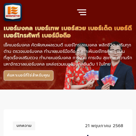
เบอร์มงคล เบอร์เทพ เบอร์สวย เบอร์เด็ด เบอร์ดี
เบอร์มงคล เบอร์เทพ เบอร์สวย เบอร์เด็ด เบอร์ดี
เบอร์มงคล เบอร์เทพ เบอร์สวย เบอร์เด็ด เบอร์ดี
เบอร์โทรศัพท์ เบอร์มือถือ
เบอร์โทรศัพท์ เบอร์มือถือ
เบอร์โทรศัพท์ เบอร์มือถือ
เช็คเบอร์มงคล คัดพิเศษผลรวมดี เบอร์โทรเลขมงคล พลิกชีวิต เสริมทุก
เช็คเบอร์มงคล คัดพิเศษผลรวมดี เบอร์โทรเลขมงคล พลิกชีวิต เสริมทุก
เช็คเบอร์มงคล คัดพิเศษผลรวมดี เบอร์โทรเลขมงคล พลิกชีวิต เสริมทุก
ด้าน ตรวจเบอร์มงคล ทํานายเบอร์มือถือ วิเคราะห์เบอร์โทรศัพท์ แม่น
ด้าน ตรวจเบอร์มงคล ทํานายเบอร์มือถือ วิเคราะห์เบอร์โทรศัพท์ แม่น
ด้าน ตรวจเบอร์มงคล ทํานายเบอร์มือถือ วิเคราะห์เบอร์โทรศัพท์ แม่น
ที่สุดเรื่องเสริมดวง ทํานายเบอร์มงคล การงาน การเงิน สุขภาพ ความรัก
ที่สุดเรื่องเสริมดวง ทํานายเบอร์มงคล การงาน การเงิน สุขภาพ ความรัก
ที่สุดเรื่องเสริมดวง ทํานายเบอร์มงคล การงาน การเงิน สุขภาพ ความรัก
มหาจักรวาลเบอร์มงคล แหล่งรวมเบอร์มงคลอันดับ 1 ในไทย
มหาจักรวาลเบอร์มงคล แหล่งรวมเบอร์มงคลอันดับ 1 ในไทย
มหาจักรวาลเบอร์มงคล แหล่งรวมเบอร์มงคลอันดับ 1 ในไทย
ค้นหาเบอร์ที่ใช่สำหรับคุณ
ค้นหาเบอร์ที่ใช่สำหรับคุณ
ค้นหาเบอร์ที่ใช่สำหรับคุณ
21 พฤษภาคม 2568
บทความ