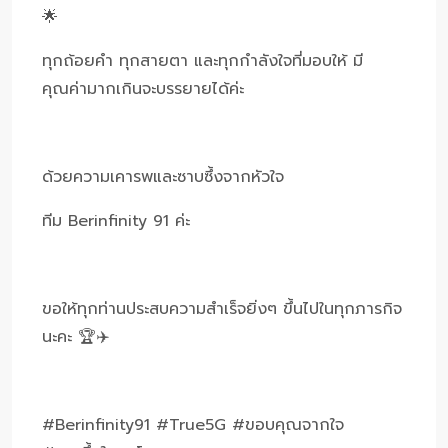
🌟
ทุกถ้อยคำ ทุกสายตา และทุกกำลังใจที่มอบให้ มี
คุณค่ามากเกินจะบรรยายได้ค่ะ
ด้วยความเคารพและซาบซึ้งจากหัวใจ
ทีม Berinfinity 91 ค่ะ
ขอให้ทุกท่านประสบความสำเร็จยิ่งๆ ขึ้นไปในทุกภารกิจ
นะคะ 🏆✈️
#Berinfinity91 #True5G #ขอบคุณจากใจ