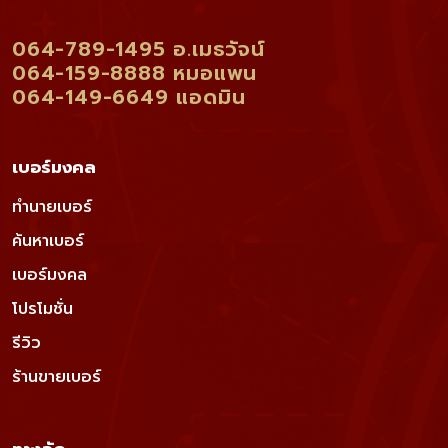
064-789-1495 อ.เมธวัจน์
064-159-8888 หมอแพน
064-149-6649 แอดมิน
เบอร์มงคล
ทำนายเบอร์
ค้นหาเบอร์
เบอร์มงคล
โปรโมชั่น
รีวิว
ร้านขายเบอร์