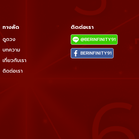
ทางลัด
ติดต่อเรา
ดูดวง
@BERINFINITY91
บทความ
BERINFINITY91
เกี่ยวกับเรา
ติดต่อเรา