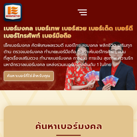
เบอร์มงคล เบอร์เทพ เบอร์สวย เบอร์เด็ด เบอร์ดี
เบอร์มงคล เบอร์เทพ เบอร์สวย เบอร์เด็ด เบอร์ดี
เบอร์มงคล เบอร์เทพ เบอร์สวย เบอร์เด็ด เบอร์ดี
เบอร์โทรศัพท์ เบอร์มือถือ
เบอร์โทรศัพท์ เบอร์มือถือ
เบอร์โทรศัพท์ เบอร์มือถือ
เช็คเบอร์มงคล คัดพิเศษผลรวมดี เบอร์โทรเลขมงคล พลิกชีวิต เสริมทุก
เช็คเบอร์มงคล คัดพิเศษผลรวมดี เบอร์โทรเลขมงคล พลิกชีวิต เสริมทุก
เช็คเบอร์มงคล คัดพิเศษผลรวมดี เบอร์โทรเลขมงคล พลิกชีวิต เสริมทุก
ด้าน ตรวจเบอร์มงคล ทํานายเบอร์มือถือ วิเคราะห์เบอร์โทรศัพท์ แม่น
ด้าน ตรวจเบอร์มงคล ทํานายเบอร์มือถือ วิเคราะห์เบอร์โทรศัพท์ แม่น
ด้าน ตรวจเบอร์มงคล ทํานายเบอร์มือถือ วิเคราะห์เบอร์โทรศัพท์ แม่น
ที่สุดเรื่องเสริมดวง ทํานายเบอร์มงคล การงาน การเงิน สุขภาพ ความรัก
ที่สุดเรื่องเสริมดวง ทํานายเบอร์มงคล การงาน การเงิน สุขภาพ ความรัก
ที่สุดเรื่องเสริมดวง ทํานายเบอร์มงคล การงาน การเงิน สุขภาพ ความรัก
มหาจักรวาลเบอร์มงคล แหล่งรวมเบอร์มงคลอันดับ 1 ในไทย
มหาจักรวาลเบอร์มงคล แหล่งรวมเบอร์มงคลอันดับ 1 ในไทย
มหาจักรวาลเบอร์มงคล แหล่งรวมเบอร์มงคลอันดับ 1 ในไทย
ค้นหาเบอร์ที่ใช่สำหรับคุณ
ค้นหาเบอร์ที่ใช่สำหรับคุณ
ค้นหาเบอร์ที่ใช่สำหรับคุณ
ค้นหาเบอร์มงคล