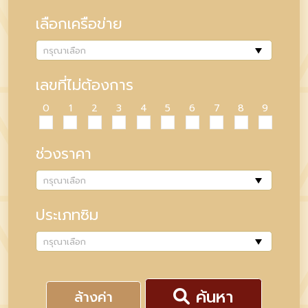
เลือกเครือข่าย
เลขที่ไม่ต้องการ
0
1
2
3
4
5
6
7
8
9
ช่วงราคา
ประเภทซิม
ค้นหา
ล้างค่า